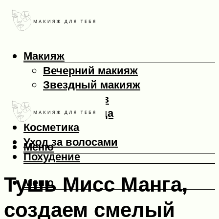
Макияж
Вечерний макияж
Звездный макияж
Макияж глаз
Макияж лица
Косметика
Уход за волосами
Меню
Похудение
Тушь Мисс Манга,
Меню
создаем смелый