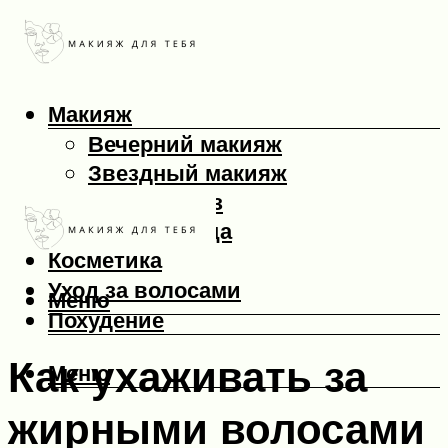
Макияж
Вечерний макияж
Звездный макияж
Макияж глаз
Макияж лица
Косметика
Уход за волосами
Меню
Похудение
Как ухаживать за
Меню
жирными волосами