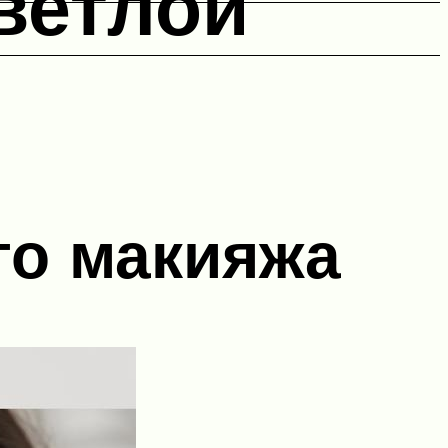
ветлой
го макияжа