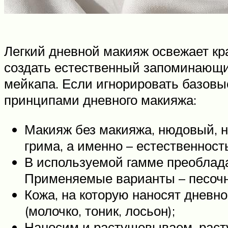
Легкий дневной макияж освежает кр
создать естественный запоминающи
мейкапа. Если игнорировать базовые
принципами дневного макияжа:
Макияж без макияжа, нюдовый, н
грима, а именно – естественност
В используемой гамме преоблада
Применяемые варианты – песочны
Кожа, на которую наносят дневн
(молочко, тоник, лосьон);
Наносим и растушевываем, раст