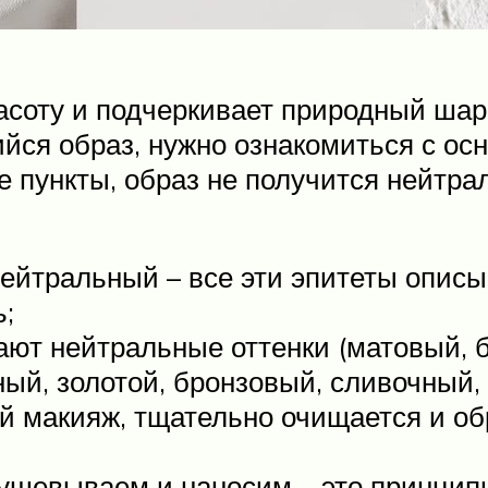
асоту и подчеркивает природный ша
йся образ, нужно ознакомиться с ос
 пункты, образ не получится нейтрал
ейтральный – все эти эпитеты описы
ь;
ют нейтральные оттенки (матовый, б
й, золотой, бронзовый, сливочный, 
ой макияж, тщательно очищается и о
ушевываем и наносим – это принцип