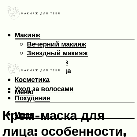
Макияж
Вечерний макияж
Звездный макияж
Макияж глаз
Макияж лица
Косметика
Уход за волосами
Меню
Похудение
Крем-маска для
Меню
лица: особенности,