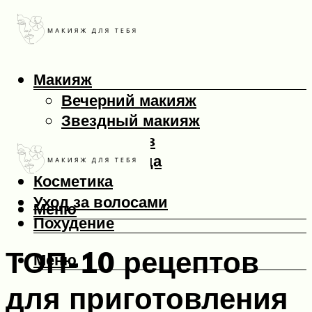
Макияж
Вечерний макияж
Звездный макияж
Макияж глаз
Макияж лица
Косметика
Уход за волосами
Меню
Похудение
ТОП-10 рецептов
Меню
для приготовления