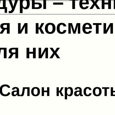
уры – техн
 и космети
ля них
Салон красот
»