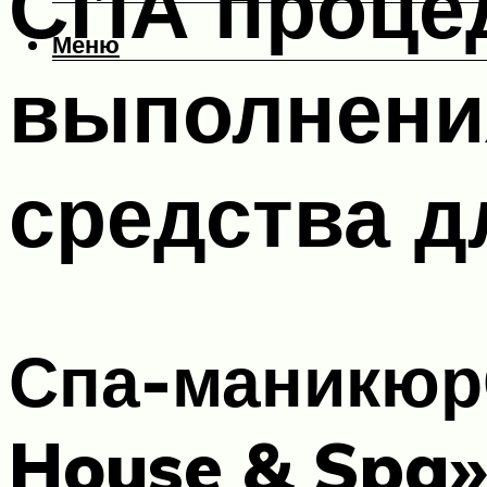
СПА процед
Меню
выполнения
средства д
Спа-маникюр
House & Spa