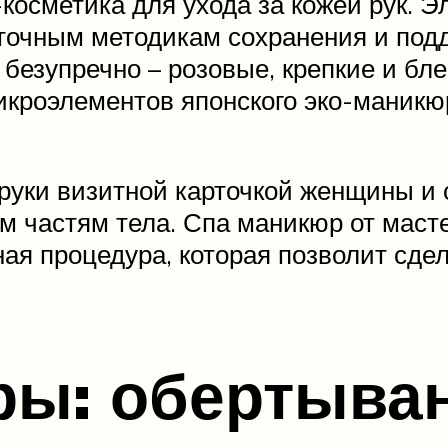
-косметика для ухода за кожей рук. Э
сточным методикам сохранения и под
 безупречно – розовые, крепкие и б
икроэлементов японского эко-маникю
уки визитной карточкой женщины и с
им частям тела. Спа маникюр от маст
тная процедура, которая позволит сд
ры: обертыва