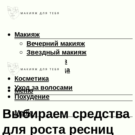
Макияж
Вечерний макияж
Звездный макияж
Макияж глаз
Макияж лица
Косметика
Уход за волосами
Меню
Похудение
Выбираем средства
Меню
для роста ресниц