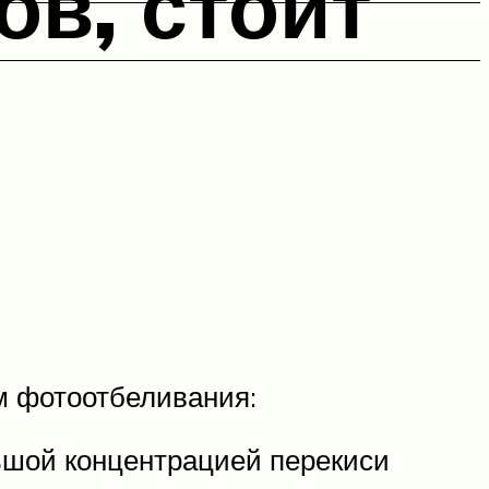
ов, стоит
м фотоотбеливания:
ьшой концентрацией перекиси