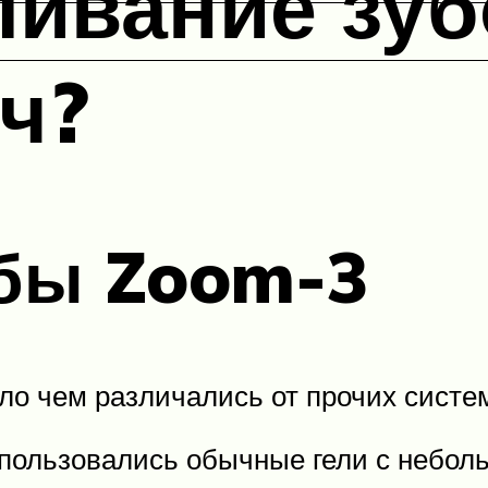
ивание зуб
еч?
бы Zoom-3
ло чем различались от прочих систе
спользовались обычные гели с небол