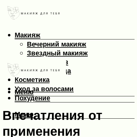
Макияж
Вечерний макияж
Звездный макияж
Макияж глаз
Макияж лица
Косметика
Уход за волосами
Меню
Похудение
Впечатления от
Меню
применения